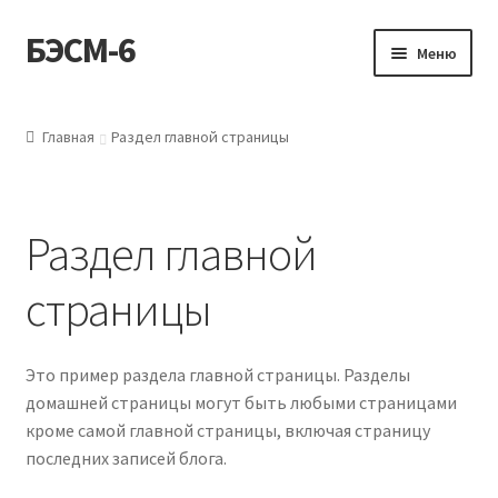
БЭСМ-6
Перейти
Перейти
Меню
к
к
навигации
содержимому
Магазин
Главная
Раздел главной страницы
Как купить?
Новости
Раздел главной
О нас
страницы
Контакты
Это пример раздела главной страницы. Разделы
Мой аккаунт
домашней страницы могут быть любыми страницами
кроме самой главной страницы, включая страницу
последних записей блога.