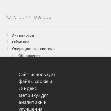
Категории товаров
Антивирусы
Обучение
Операционные системы
Обновления
Средства разработки
Программное обеспечение
Сайт использует
Средства защиты информации
файлы cookie и
Техническая поддержка
«Яндекс
Метрику» для
аналитики и
Метки товаров
улучшения