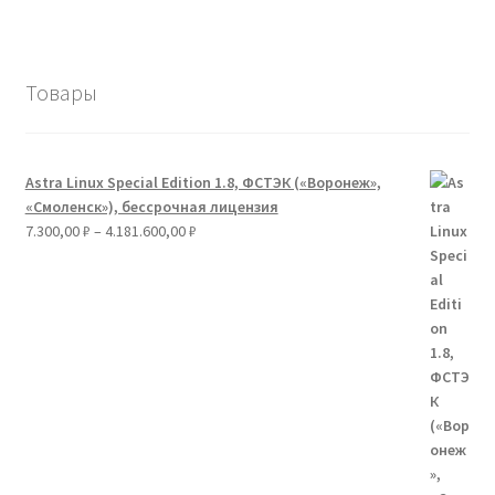
Товары
Astra Linux Special Edition 1.8, ФСТЭК («Воронеж»,
«Смоленск»), бессрочная лицензия
Диапазон
7.300,00
₽
–
4.181.600,00
₽
цен:
7.300,00 ₽
–
4.181.600,00 ₽