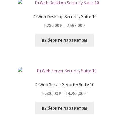
Опции
можно
Dr.Web Desktop Security Suite 10
выбрать
Диапазон
1.280,00
₽
–
2.567,00
₽
на
цен:
странице
Этот
1.280,00 ₽
Выберите параметры
товара.
товар
–
имеет
2.567,00 ₽
несколько
вариаций.
Опции
можно
Dr.Web Server Security Suite 10
выбрать
Диапазон
6.500,00
₽
–
14.285,00
₽
на
цен:
странице
Этот
6.500,00 ₽
Выберите параметры
товара.
товар
–
имеет
14.285,00 ₽
несколько