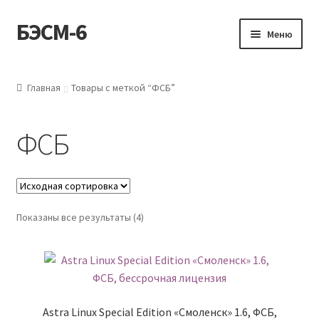
БЭСМ-6
Перейти
Перейти
Меню
к
к
навигации
содержимому
Магазин
Главная
Товары с меткой “ФСБ”
Как купить?
ФСБ
Новости
О нас
Показаны все результаты (4)
Контакты
Мой аккаунт
Astra Linux Special Edition «Смоленск» 1.6, ФСБ,