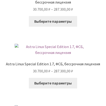
бессрочная лицензия
Диапазон
30.700,00
₽
–
287.300,00
₽
цен:
Этот
30.700,00 ₽
Выберите параметры
товар
–
имеет
287.300,00 ₽
несколько
вариаций.
Опции
можно
выбрать
Astra Linux Special Edition 1.7, ФСБ, бессрочная лицензия
на
Диапазон
30.700,00
₽
–
287.300,00
₽
странице
цен:
товара.
Этот
30.700,00 ₽
Выберите параметры
товар
–
имеет
287.300,00 ₽
несколько
вариаций.